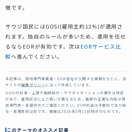
徴です。
サウジ国民にはGOSI(雇用主約12%)が適用さ
れます。独自のルールが多いため、運用を任せ
るならEORが有効です。次は
EORサービス比
較
へ進んでください。
本記事は、現地専門事業者・EOR各社が公開する情報をもとに、当
サイトの
編集ポリシー
に沿って作成しています。
GOSIの料率・上限や勤続給付・サウダイゼーションの要件は改定
があり、雇用区分により扱いが異なるため、最新の正確な内容は現
地専門家・各提供元でご確認ください。EOR料金は手数料であり給
与・各種負担は別です。情報は2026年5月11日時点のものです。
このテーマのオススメ記事