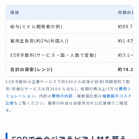
項目
月額の目安
給与(ミドル開発者の例)
約69.7
雇用主負担(約2%(外国人))
約1.4万
EOR手数料(サービス・国・人数で変動)
約3.1〜1
合計の目安(レンジ)
約74.2〜
EOR手数料は主要サービスで月600ドル前後が目安(年額契約で割
安/安価なサービスは月200ドル台も)。総額の積み上げ方は
費用シ
ミュレーション
、内訳は
費用の内訳
、複数国比較は
複数国のコスト
比較
もご覧ください。最新の料金は各提供元の公式情報でご確認
を。
EORでサウジアラビア人材を雇う