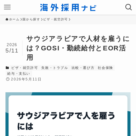
ホーム
国から探す
ビザ・就労許可
サウジアラビアで人材を雇うに
2026
は？GOSI・勤続給付とEOR活
5/11
用
ビザ・就労許可
失敗・トラブル
比較・選び方
社会保険
給与・支払い
2026年5月11日