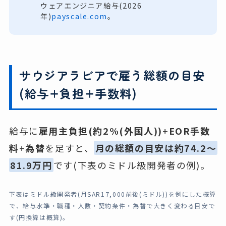
ウェアエンジニア給与(2026
年)
payscale.com
。
サウジアラビアで雇う総額の目安
(給与+負担+手数料)
給与に
雇用主負担(約2%(外国人))
+
EOR手数
料
+
為替
を足すと、
月の総額の目安は約74.2〜
81.9万円
です(下表のミドル級開発者の例)。
下表はミドル級開発者(月SAR17,000前後(ミドル))を例にした概算
で、給与水準・職種・人数・契約条件・為替で大きく変わる目安で
す(円換算は概算)。