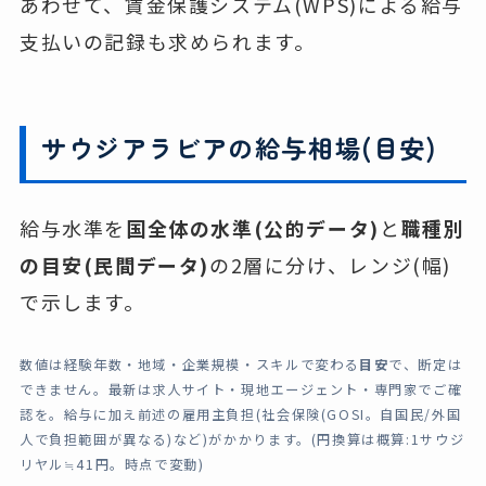
あわせて、賃金保護システム(WPS)による給与
支払いの記録も求められます。
サウジアラビアの給与相場(目安)
給与水準を
国全体の水準(公的データ)
と
職種別
の目安(民間データ)
の2層に分け、レンジ(幅)
で示します。
数値は経験年数・地域・企業規模・スキルで変わる
目安
で、断定は
できません。最新は求人サイト・現地エージェント・専門家でご確
認を。給与に加え前述の雇用主負担(社会保険(GOSI。自国民/外国
人で負担範囲が異なる)など)がかかります。(円換算は概算:1サウジ
リヤル≒41円。時点で変動)