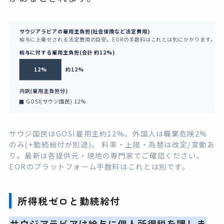
サウジアラビアの雇用主負担(社会保険など法定費用)
給与に上乗せされる法定費用の目安。EORの手数料はこれとは別にかかります。
給与に対する雇用主負担(合計 約12%)
12%
約12%
内訳(雇用主負担分)
GOSI(サウジ国民) 12%
サウジ国民はGOSI雇用主約12%。外国人は職業危険2%
のみ(+勤続給付が別途)。 料率・上限・為替は改定/変動あ
り。最新は各提供元・現地の専門家でご確認ください。
EORのプラットフォーム手数料はこれとは別です。
所得税ゼロと勤続給付
サウジアラビアは給与に個人所得税を課しま