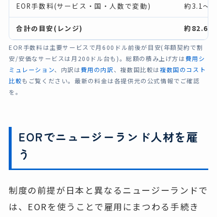
EOR手数料(サービス・国・人数で変動)
約3.1〜1
合計の目安(レンジ)
約82.6〜
EOR手数料は主要サービスで月600ドル前後が目安(年額契約で割
安/安価なサービスは月200ドル台も)。総額の積み上げ方は
費用シ
ミュレーション
、内訳は
費用の内訳
、複数国比較は
複数国のコスト
比較
もご覧ください。最新の料金は各提供元の公式情報でご確認
を。
EORでニュージーランド人材を雇
う
制度の前提が日本と異なるニュージーランドで
は、EORを使うことで雇用にまつわる手続き