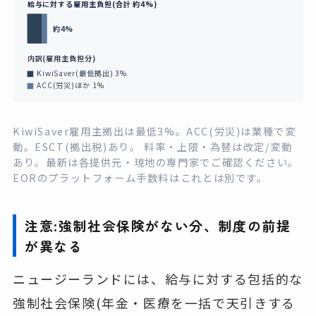
給与に対する雇用主負担(合計 約4%)
約4%
内訳(雇用主負担分)
KiwiSaver(最低拠出) 3%
ACC(労災)ほか 1%
KiwiSaver雇用主拠出は最低3%。ACC(労災)は業種で変
動。ESCT(拠出税)あり。 料率・上限・為替は改定/変動
あり。最新は各提供元・現地の専門家でご確認ください。
EORのプラットフォーム手数料はこれとは別です。
注意:強制社会保険がない分、制度の前提
が異なる
ニュージーランドには、給与に対する包括的な
強制社会保険(年金・医療を一括で天引きする