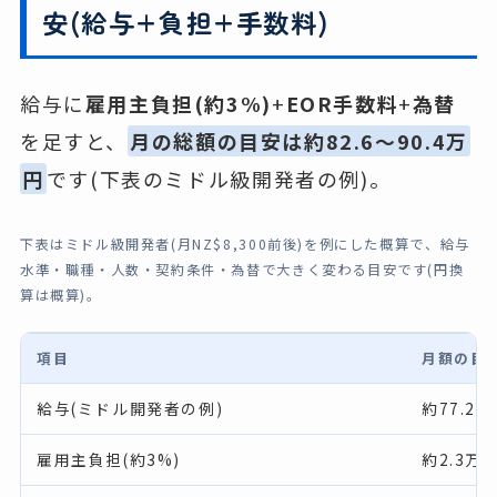
安(給与+負担+手数料)
給与に
雇用主負担(約3%)
+
EOR手数料
+
為替
を足すと、
月の総額の目安は約82.6〜90.4万
円
です(下表のミドル級開発者の例)。
下表はミドル級開発者(月NZ$8,300前後)を例にした概算で、給与
水準・職種・人数・契約条件・為替で大きく変わる目安です(円換
算は概算)。
項目
月額の目安
給与(ミドル開発者の例)
約77.2
雇用主負担(約3%)
約2.3万