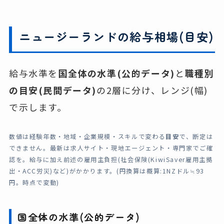
ニュージーランドの給与相場(目安)
給与水準を
国全体の水準(公的データ)
と
職種別
の目安(民間データ)
の2層に分け、レンジ(幅)
で示します。
数値は経験年数・地域・企業規模・スキルで変わる
目安
で、断定は
できません。最新は求人サイト・現地エージェント・専門家でご確
認を。給与に加え前述の雇用主負担(社会保険(KiwiSaver雇用主拠
出・ACC労災)など)がかかります。(円換算は概算:1NZドル≒93
円。時点で変動)
国全体の水準(公的データ)