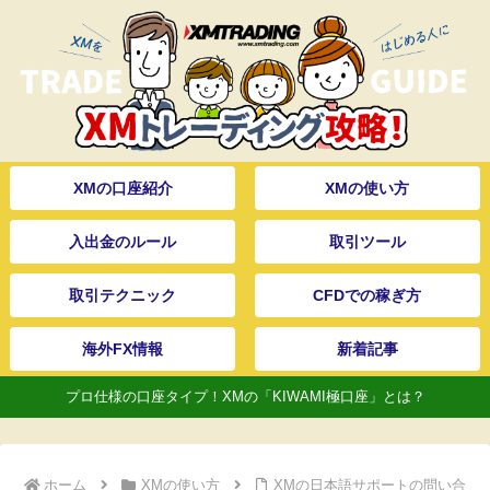
XMの口座紹介
XMの使い方
入出金のルール
取引ツール
取引テクニック
CFDでの稼ぎ方
海外FX情報
新着記事
プロ仕様の口座タイプ！XMの「KIWAMI極口座」とは？
ホーム
XMの使い方
XMの日本語サポートの問い合