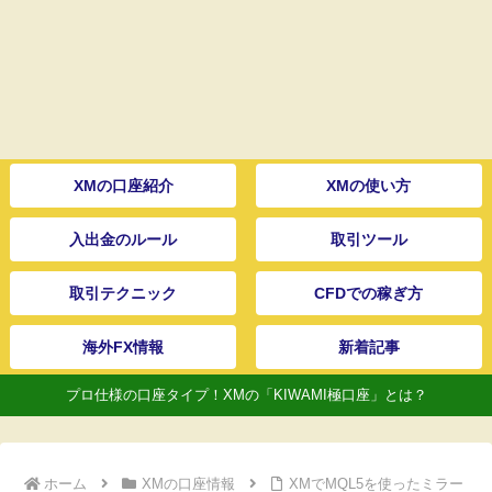
XMの口座紹介
XMの使い方
入出金のルール
取引ツール
取引テクニック
CFDでの稼ぎ方
海外FX情報
新着記事
プロ仕様の口座タイプ！XMの「KIWAMI極口座」とは？
ホーム
XMの口座情報
XMでMQL5を使ったミラー