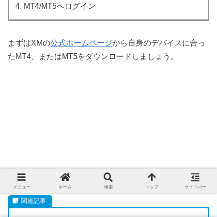
4. MT4/MT5へログイン
まずはXMの
公式ホームページ
から自身のデバイスに合っ
たMT4、またはMT5をダウンロードしましょう。
ダウンロード後、MT4/MT5を開いてログインします。
メニュー
ホーム
検索
トップ
サイドバー