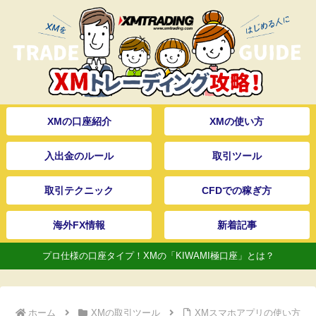
XMの口座紹介
XMの使い方
入出金のルール
取引ツール
取引テクニック
CFDでの稼ぎ方
海外FX情報
新着記事
プロ仕様の口座タイプ！XMの「KIWAMI極口座」とは？
ホーム
XMの取引ツール
XMスマホアプリの使い方