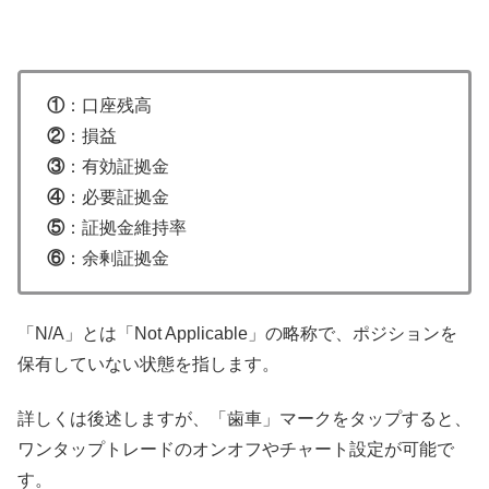
①
：口座残高
②
：損益
③
：有効証拠金
④
：必要証拠金
⑤
：証拠金維持率
⑥
：余剰証拠金
「N/A」とは「Not Applicable」の略称で、ポジションを
保有していない状態を指します。
詳しくは後述しますが、「歯車」マークをタップすると、
ワンタップトレードのオンオフやチャート設定が可能で
す。