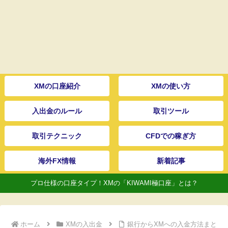
XMの口座紹介
XMの使い方
入出金のルール
取引ツール
取引テクニック
CFDでの稼ぎ方
海外FX情報
新着記事
プロ仕様の口座タイプ！XMの「KIWAMI極口座」とは？
ホーム
XMの入出金
銀行からXMへの入金方法まと