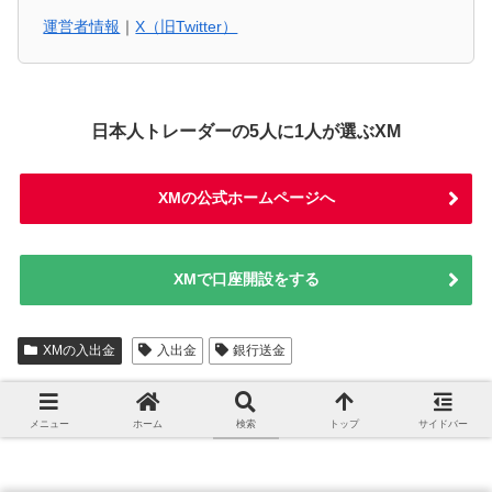
運営者情報
｜
X（旧Twitter）
日本人トレーダーの5人に1人が選ぶXM
XMの公式ホームページへ
XMで口座開設をする
XMの入出金
入出金
銀行送金
XMの関連記事
こちらもオススメです
メニュー
ホーム
検索
トップ
サイドバー