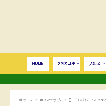
HOME
XMの口座
入出金
ホーム
XMの使い方
【即時登録】XMTrad