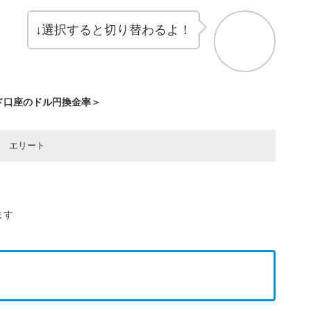
↓選択すると切り替わるよ！
ド口座のドル円換金率＞
エリート
数
数
数
数
数
ボーナスへの換金額
ボーナスへの換金額
ボーナスへの換金額
ボーナスへの換金額
ボーナスへの換金額
現金への換金額
現金への換金額
現金への換金額
現金への換金額
現金への換金額
181.5円
292.5円
114円
135円
93円
12.1円
19.5円
9円
–
–
ます
1,462.5円
907.5円
465円
570円
675円
60.5円
97.5円
45円
–
–
1,140円
1,350円
1,815円
2,925円
930円
121円
195円
90円
–
–
14,625円
4,650円
5,700円
6,750円
9,075円
450円
605円
975円
–
–