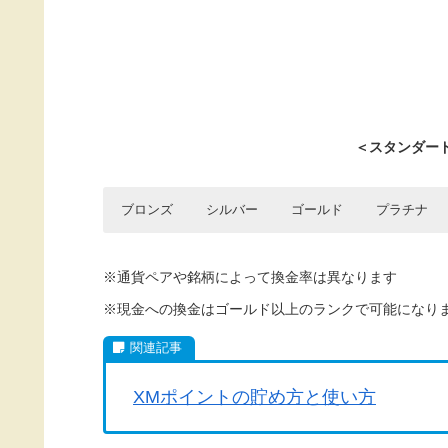
＜スタンダー
ブロンズ
シルバー
ゴールド
プラチナ
XMポイントの獲得
XMポイントの獲得
XMポイントの獲得
XMポイントの獲得
XMポイントの獲得
※通貨ペアや銘柄によって換金率は異なります
1ロット
1ロット
1ロット
1ロット
1ロット
0.62 XMP
0.76 XMP
1.21 XMP
1.95 XMP
0.9 XMP
※現金への換金はゴールド以上のランクで可能になり
5ロット
5ロット
5ロット
5ロット
5ロット
6.05 XMP
9.75 XMP
3.1 XMP
3.8 XMP
4.5 XMP
10ロット
10ロット
10ロット
10ロット
10ロット
12.1 XMP
19.5 XMP
6.2 XMP
7.6 XMP
9 XMP
XMポイントの貯め方と使い方
50ロット
50ロット
50ロット
50ロット
50ロット
60.5 XMP
97.5 XMP
31 XMP
38 XMP
45 XMP