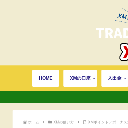
HOME
XMの口座
入出金
ホーム
XMの使い方
XMポイント／ボーナ