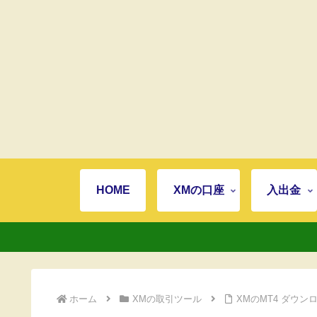
HOME
XMの口座
入出金
ホーム
XMの取引ツール
XMのMT4 ダウ