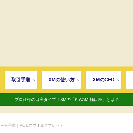
取引手順
XMの使い方
XMのCFD
プロ仕様の口座タイプ！XMの「KIWAMI極口座」とは？
ンロード手順｜PC＆スマホ＆タブレット