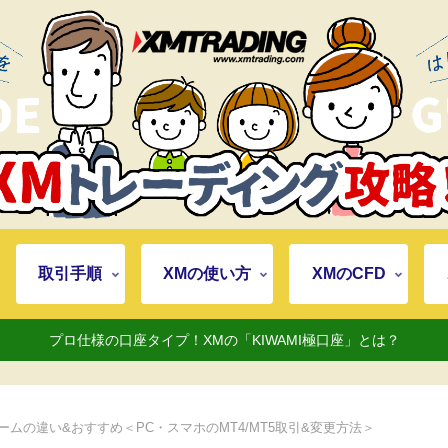
取引手順
XMの使い方
XMのCFD
プロ仕様の口座タイプ！XMの「KIWAMI極口座」とは？
ームの違い&おすすめ＜PC・スマホのMT4/MT5取引&変更方法＞