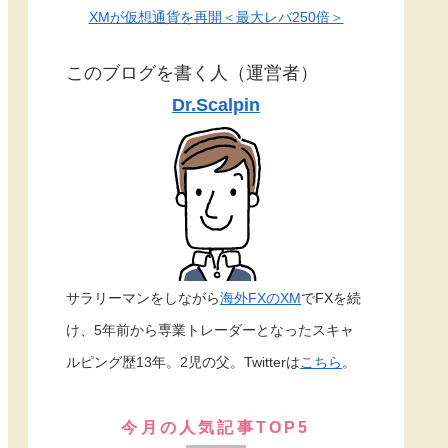
XMが仮想通貨を再開＜最大レバ250倍＞
このブログを書く人（運営者）
Dr.Scalpin
サラリーマンをしながら
海外FXのXM
でFXを続
け、5年前から専業トレーダーとなったスキャ
ルピング歴13年。2児の父。Twitterは
こちら
。
今月の人気記事TOP5