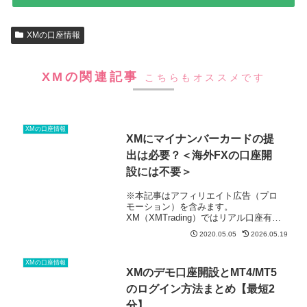
XMの口座情報
XMの関連記事
こちらもオススメです
XMの口座情報
XMにマイナンバーカードの提
出は必要？＜海外FXの口座開
設には不要＞
※本記事はアフィリエイト広告（プロ
モーション）を含みます。
XM（XMTrading）ではリアル口座有効
化の際に、マイナンバーカードの有無
2020.05.05
2026.05.19
を確認されます。今回の記事では、XM
やその他の海外FX業者にマイナンバー
（納税者番号）の提出は必要なのか...
XMの口座情報
XMのデモ口座開設とMT4/MT5
（続く）
のログイン方法まとめ【最短2
分】