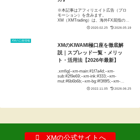
※本記事はアフィリエイト広告（プロ
モーション）を含みます。
XM（XMTrading）は、海外FX屈指の最
大レバレッジ1,000倍で取引可能です。
2020.02.25
2026.05.19
なので、実際に資金を入金してリアル
トレードを始める前に、デモ口座でハ
イレバトレードやロスカットを...（続
XMの口座情報
XMのKIWAMI極口座を徹底解
く）
説｜スプレッド一覧・メリッ
ト・活用法【2026年最新】
.xmfig{--xm-main:#1f7a4d;--xm-
sub:#2f9e69;--xm-ink:#333;--xm-
mut:#6b6b6b;--xm-bg:#f3f8f5;--xm-
bd:#dbe7e0;border:1px soli...（続く）
2022.11.05
2026.06.25
XMの公式サイトへ