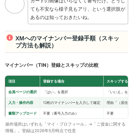
カードの画像はいらなくて番号だけ。どうし
ても不安なら様子見もアリ、という選択肢が
あるのは知っておきたいね。
XMへのマイナンバー登録手順（スキッ
プ方法も解説）
マイナンバー（TIN）登録とスキップの比較
項目
登録する場合
スキップする場
会員ページの選択
「はい」を選択
「いいえ」を選
入力・操作内容
12桁のマイナンバーを入力して確定
理由「（居住国
書類アップロード
不要（番号入力のみ）
不要
操作場所はいずれも「マイ・プロフィール」→「ご資金に関する
情報」。登録は2026年5月時点で任意