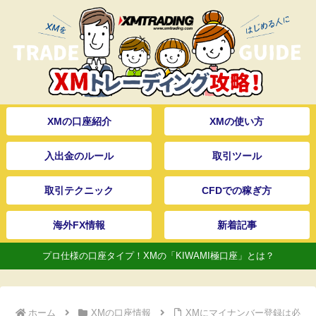
XMの口座紹介
XMの使い方
入出金のルール
取引ツール
取引テクニック
CFDでの稼ぎ方
海外FX情報
新着記事
プロ仕様の口座タイプ！XMの「KIWAMI極口座」とは？
ホーム
XMの口座情報
XMにマイナンバー登録は必