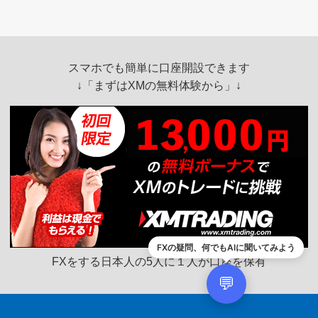
スマホでも簡単に口座開設できます
↓「
まずはXMの無料体験から
」↓
FXの疑問、何でもAIに聞いてみよう
FXをする日本人の5人に１人が口座を保有
💬