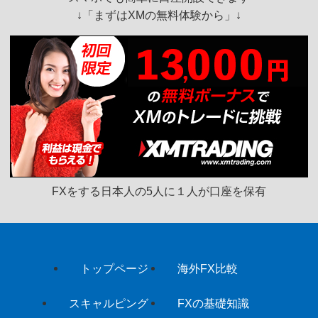
↓「
まずはXMの無料体験から
」↓
FXをする日本人の5人に１人が口座を保有
トップページ
海外FX比較
スキャルピング
FXの基礎知識