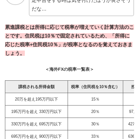
定申告をする時は気を付けたほうが良さそう
だな…
累進課税とは所得に応じて税率が増えていく計算方法のこ
とです。住民税は10％で固定されているため、「所得に
応じた税率+住民税10％」が税率となるのを覚えておきま
しょう。
＜海外FXの税率一覧表＞
課税される所得金額
税率（住民税を10％含む）
控
20万を超え195万円以下
15％
0
195万円を超え 330万円以下
20％
97,5
330万円を超え 695万円以下
30％
427,
695万円を超え 900万円以下
33％
636,