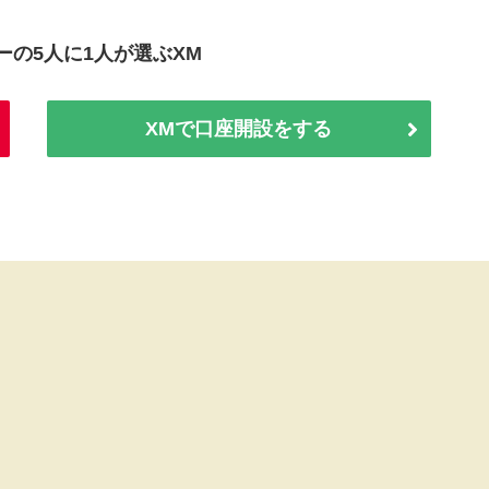
ーの5人に1人が選ぶXM
XMで口座開設をする