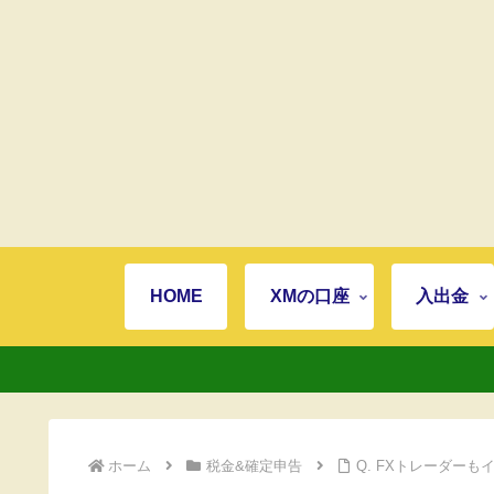
HOME
XMの口座
入出金
ホーム
税金&確定申告
Q. FXトレーダー