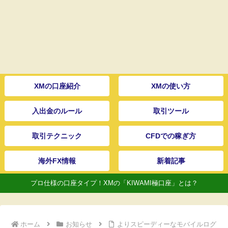
XMの口座紹介
XMの使い方
入出金のルール
取引ツール
取引テクニック
CFDでの稼ぎ方
海外FX情報
新着記事
プロ仕様の口座タイプ！XMの「KIWAMI極口座」とは？
ホーム
お知らせ
よりスピーディーなモバイルログ