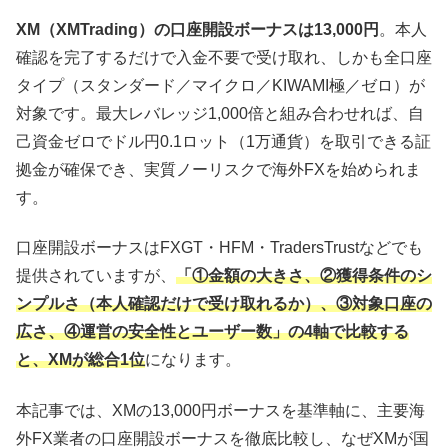
XM（XMTrading）の口座開設ボーナスは13,000円
。本人
確認を完了するだけで入金不要で受け取れ、しかも全口座
タイプ（スタンダード／マイクロ／KIWAMI極／ゼロ）が
対象です。最大レバレッジ1,000倍と組み合わせれば、自
己資金ゼロでドル円0.1ロット（1万通貨）を取引できる証
拠金が確保でき、実質ノーリスクで海外FXを始められま
す。
口座開設ボーナスはFXGT・HFM・TradersTrustなどでも
提供されていますが、
「①金額の大きさ、②獲得条件のシ
ンプルさ（本人確認だけで受け取れるか）、③対象口座の
広さ、④運営の安全性とユーザー数」の4軸で比較する
と、XMが総合1位
になります。
本記事では、XMの13,000円ボーナスを基準軸に、主要海
外FX業者の口座開設ボーナスを徹底比較し、なぜXMが国