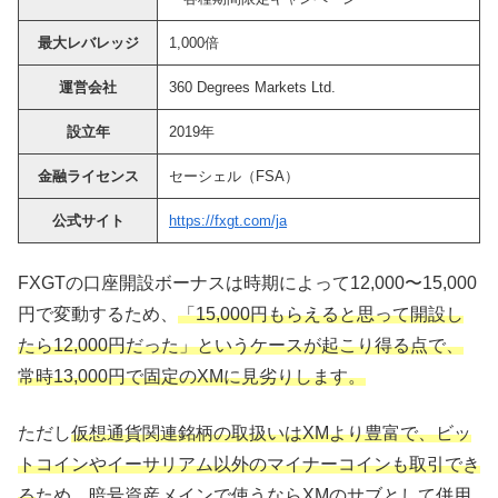
最大レバレッジ
1,000倍
運営会社
360 Degrees Markets Ltd.
設立年
2019年
金融ライセンス
セーシェル（FSA）
公式サイト
https://fxgt.com/ja
FXGTの口座開設ボーナスは時期によって12,000〜15,000
円で変動するため、
「15,000円もらえると思って開設し
たら12,000円だった」というケースが起こり得る点で、
常時13,000円で固定のXMに見劣りします。
ただし
仮想通貨関連銘柄の取扱いはXMより豊富で、ビッ
トコインやイーサリアム以外のマイナーコインも取引でき
る
ため、暗号資産メインで使うならXMのサブとして併用