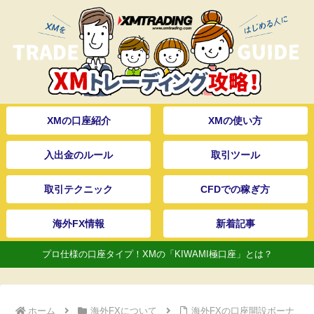
XMの口座紹介
XMの使い方
入出金のルール
取引ツール
取引テクニック
CFDでの稼ぎ方
海外FX情報
新着記事
プロ仕様の口座タイプ！XMの「KIWAMI極口座」とは？
ホーム
海外FXについて
海外FXの口座開設ボーナ