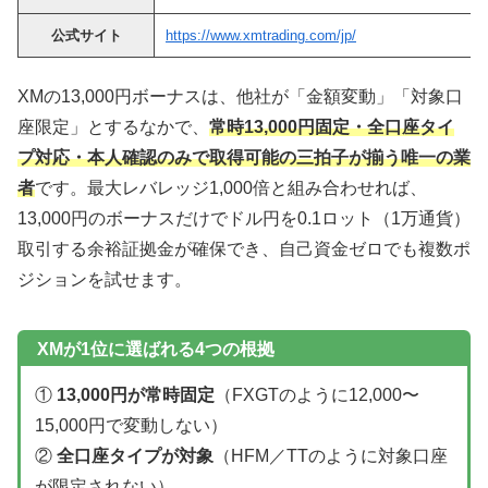
公式サイト
https://www.xmtrading.com/jp/
XMの13,000円ボーナスは、他社が「金額変動」「対象口
座限定」とするなかで、
常時13,000円固定・全口座タイ
プ対応・本人確認のみで取得可能の三拍子が揃う唯一の業
者
です。最大レバレッジ1,000倍と組み合わせれば、
13,000円のボーナスだけでドル円を0.1ロット（1万通貨）
取引する余裕証拠金が確保でき、自己資金ゼロでも複数ポ
ジションを試せます。
XMが1位に選ばれる4つの根拠
①
13,000円が常時固定
（FXGTのように12,000〜
15,000円で変動しない）
②
全口座タイプが対象
（HFM／TTのように対象口座
が限定されない）