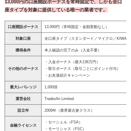
13,000円の口座開設ボーナスを常時固定で、しかも全口
座タイプを対象に提供している唯一の業者です。
口座開設ボーナス
13,000円（常時固定・金額変動なし）
対象口座
全口座タイプ（スタンダード／マイクロ／KIWAM
獲得条件
本人確認の完了のみ（入金不要）
・入金ボーナス（最大136万円）
その他のボーナス
・取引ボーナス（取引ごとにポイント付与）
・お友達紹介キャンペーン
最大レバレッジ
1,000倍
運営会社
Tradexfin Limited.
設立年
2009年（業界最古参クラス）
・セーシェル（FSA）
金融ライセンス
・モーリシャス（FSC）