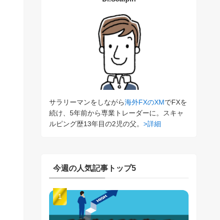
サラリーマンをしながら
海外FXのXM
でFXを
続け、5年前から専業トレーダーに。スキャ
ルピング歴13年目の2児の父。
>詳細
今週の人気記事トップ5