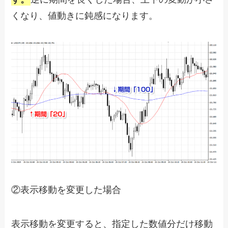
くなり、値動きに鈍感になります。
②表示移動を変更した場合
表示移動を変更すると、指定した数値分だけ移動