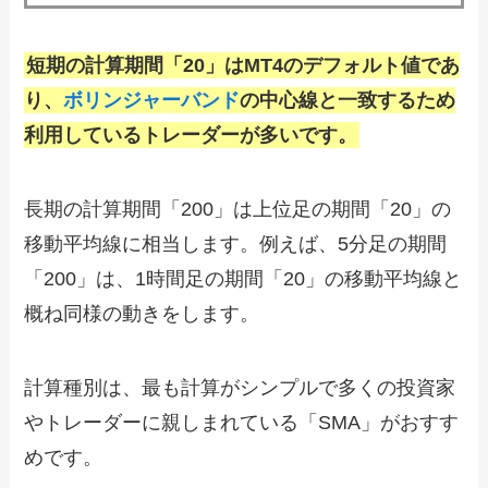
短期の計算期間「20」はMT4のデフォルト値であ
り、
ボリンジャーバンド
の中心線と一致するため
利用しているトレーダーが多いです。
長期の計算期間「200」は上位足の期間「20」の
移動平均線に相当します。例えば、5分足の期間
「200」は、1時間足の期間「20」の移動平均線と
概ね同様の動きをします。
計算種別は、最も計算がシンプルで多くの投資家
やトレーダーに親しまれている「SMA」がおすす
めです。