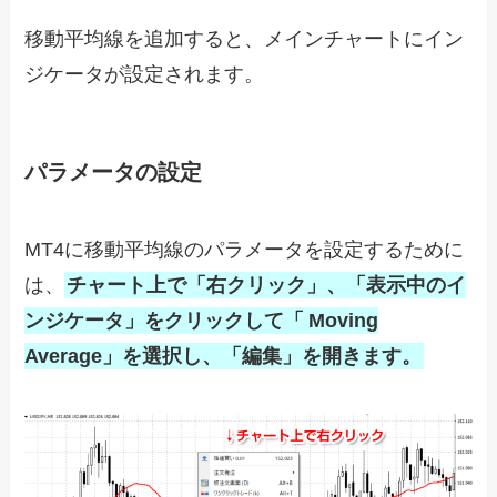
移動平均線を追加すると、メインチャートにイン
ジケータが設定されます。
パラメータの設定
MT4に移動平均線のパラメータを設定するために
は、
チャート上で「右クリック」、「表示中のイ
ンジケータ」をクリックして「
Moving
Average」を選択し、「編集」を開きます。