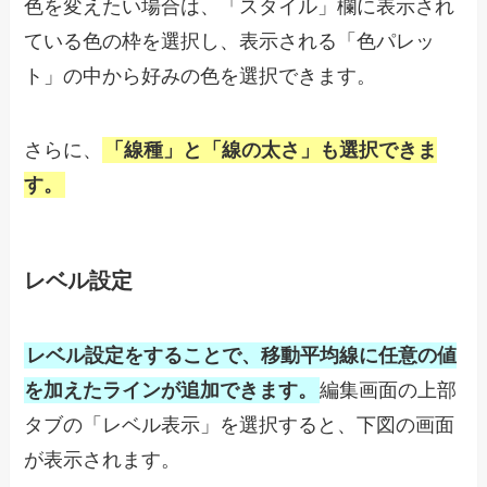
色を変えたい場合は、「スタイル」欄に表示され
ている色の枠を選択し、表示される「色パレッ
ト」の中から好みの色を選択できます。
さらに、
「線種」と「線の太さ」も選択できま
す。
レベル設定
レベル設定をすることで、移動平均線に任意の値
を加えたラインが追加できます。
編集画面の上部
タブの「レベル表示」を選択すると、下図の画面
が表示されます。