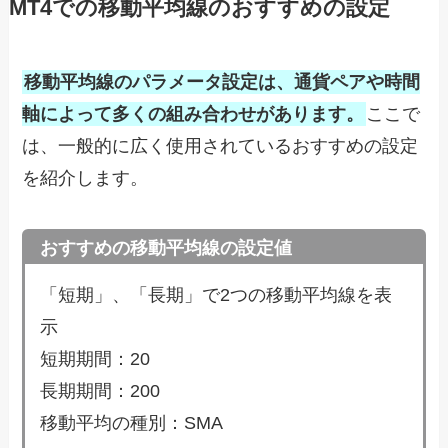
MT4での移動平均線のおすすめの設定
移動平均線のパラメータ設定は、通貨ペアや時間
軸によって多くの組み合わせがあります。
ここで
は、一般的に広く使用されているおすすめの設定
を紹介します。
おすすめの移動平均線の設定値
「短期」、「長期」で2つの移動平均線を表
示
短期期間：20
長期期間：200
移動平均の種別：SMA