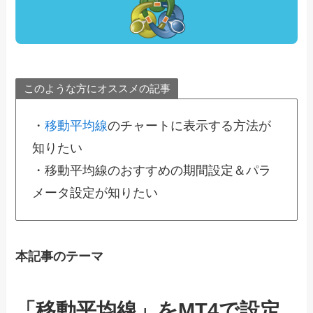
このような方にオススメの記事
・
移動平均線
のチャートに表示する方法が
知りたい
・移動平均線のおすすめの期間設定＆パラ
メータ設定が知りたい
本記事のテーマ
「移動平均線」をMT4で設定