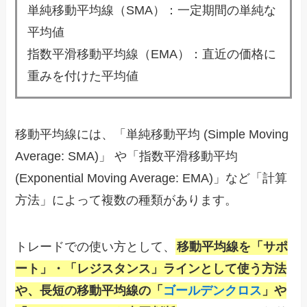
単純移動平均線（SMA）：一定期間の単純な
平均値
指数平滑移動平均線（EMA）：直近の価格に
重みを付けた平均値
移動平均線には、「単純移動平均 (Simple Moving
Average: SMA)」 や「指数平滑移動平均
(Exponential Moving Average: EMA)」など「計算
方法」によって複数の種類があります。
トレードでの使い方として、
移動平均線を「サポ
ート」・「レジスタンス」ラインとして使う方法
や、長短の移動平均線の「
ゴールデンクロス
」や