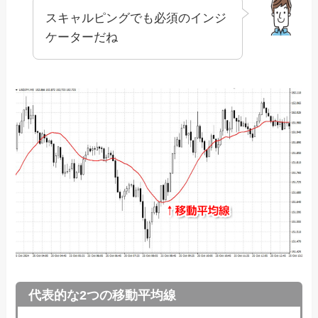
スキャルピングでも必須のインジ
ケーターだね
代表的な2つの移動平均線