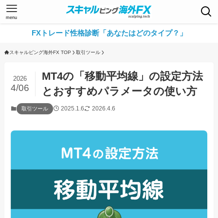
menu
FXトレード性格診断「あなたはどのタイプ？」
スキャルピング海外FX TOP
取引ツール
MT4の「移動平均線」の設定方法
2026
4/06
とおすすめパラメータの使い方
2025.1.6
2026.4.6
取引ツール