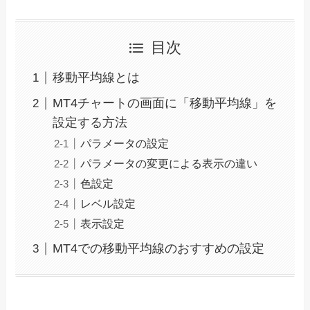
目次
移動平均線とは
MT4チャートの画面に「移動平均線」を
設定する方法
パラメータの設定
パラメータの変更による表示の違い
色設定
レベル設定
表示設定
MT4での移動平均線のおすすめの設定